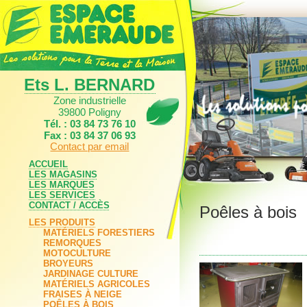
Ets L. BERNARD
Zone industrielle
39800 Poligny
Tél. : 03 84 73 76 10
Fax : 03 84 37 06 93
Contact par email
ACCUEIL
LES MAGASINS
LES MARQUES
LES SERVICES
CONTACT / ACCÈS
Poêles à bois
LES PRODUITS
MATÉRIELS FORESTIERS
REMORQUES
MOTOCULTURE
BROYEURS
JARDINAGE CULTURE
MATÉRIELS AGRICOLES
FRAISES À NEIGE
POÊLES À BOIS