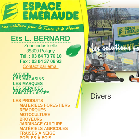
Ets L. BERNARD
Zone industrielle
39800 Poligny
Tél. : 03 84 73 76 10
Fax : 03 84 37 06 93
Contact par email
ACCUEIL
LES MAGASINS
LES MARQUES
LES SERVICES
CONTACT / ACCÈS
Divers
LES PRODUITS
MATÉRIELS FORESTIERS
REMORQUES
MOTOCULTURE
BROYEURS
JARDINAGE CULTURE
MATÉRIELS AGRICOLES
FRAISES À NEIGE
POÊLES À BOIS