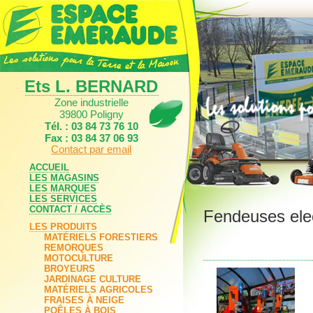
Ets L. BERNARD
Zone industrielle
39800 Poligny
Tél. : 03 84 73 76 10
Fax : 03 84 37 06 93
Contact par email
ACCUEIL
LES MAGASINS
LES MARQUES
LES SERVICES
CONTACT / ACCÈS
Fendeuses ele
LES PRODUITS
MATÉRIELS FORESTIERS
REMORQUES
MOTOCULTURE
BROYEURS
JARDINAGE CULTURE
MATÉRIELS AGRICOLES
FRAISES À NEIGE
POÊLES À BOIS